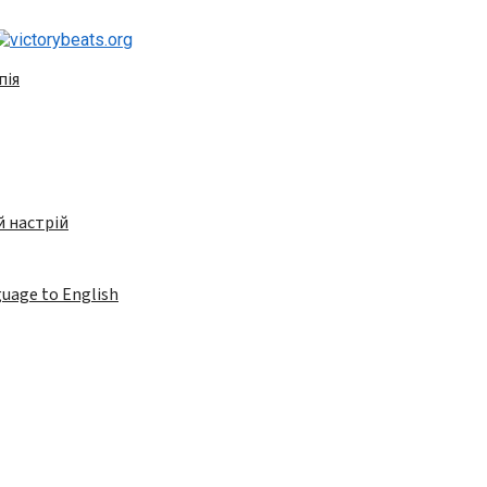
пія
 настрій