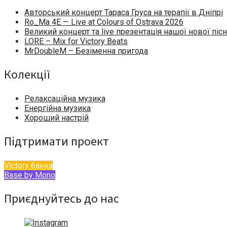
Авторський концерт Тараса Груса на терапії в Дніпрі
Ro_Ma 4E — Live at Colours of Ostrava 2026
Великий концерт та live презентація нашої нової пісн
LORE – Mix for Victory Beats
MrDoubleM – Безіменна пригода
Колекції
Релаксаційна музика
Енергійна музика
Хороший настрій
Підтримати проект
Victory банка
Base by Mono
Приєднуйтесь до нас