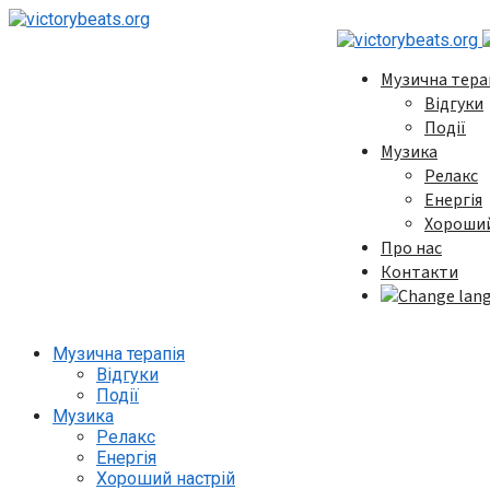
Музична тера
Відгуки
Події
Музика
Релакс
Енергія
Хороший
Про нас
Контакти
Музична терапія
Відгуки
Події
Музика
Релакс
Енергія
Хороший настрій