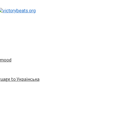
e mood