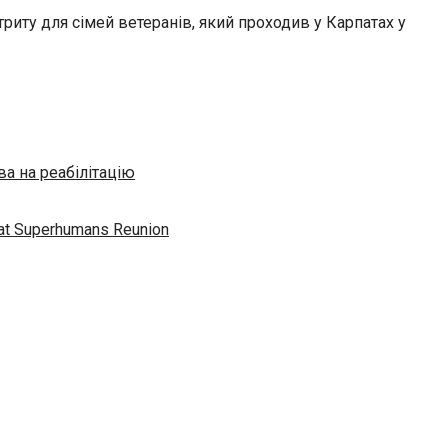
риту для сімей ветеранів, який проходив у Карпатах у
а на реабілітацію
” at Superhumans Reunion