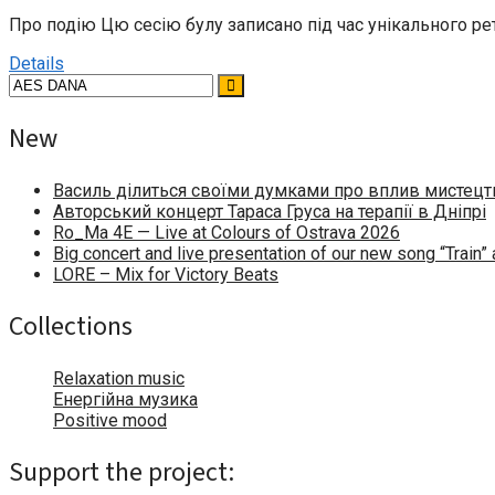
Про подію Цю сесію булу записано під час унікального рет
Details
New
Василь ділиться своїми думками про вплив мистецтв
Авторський концерт Тараса Груса на терапії в Дніпрі
Ro_Ma 4E — Live at Colours of Ostrava 2026
Big concert and live presentation of our new song “Train
LORE – Mix for Victory Beats
Collections
Relaxation music
Енергійна музика
Positive mood
Support the project: