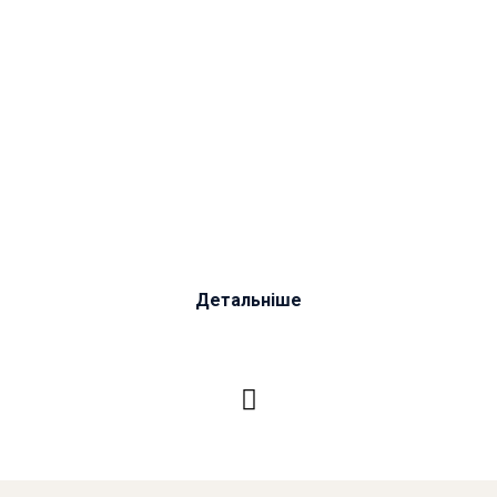
Друга релаксаційна сесія з симфонічним
оркестром
Детальніше