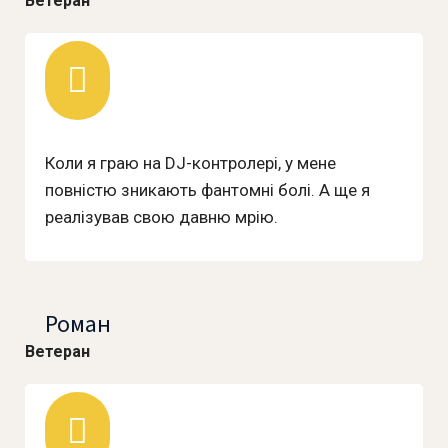
Ветеран
Коли я граю на DJ-контролері, у мене
повністю зникають фантомні болі. А ще я
реалізував свою давню мрію.
Роман
Ветеран