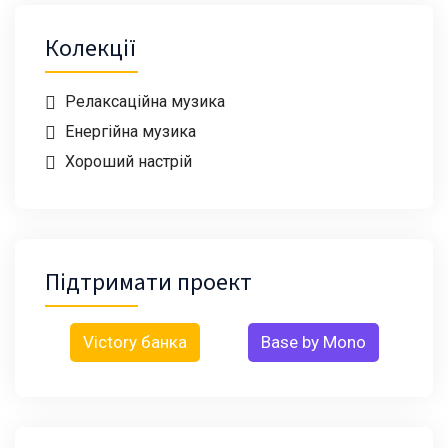
Колекції
Релаксаційна музика
Енергійна музика
Хороший настрій
Підтримати проект
Victory банка
Base by Mono