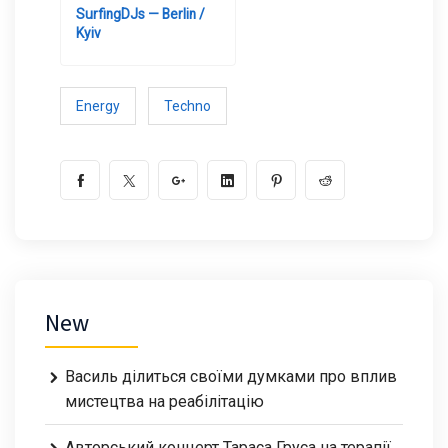
SurfingDJs — Berlin /
Kyiv
Energy
Techno
New
Василь ділиться своїми думками про вплив
мистецтва на реабілітацію
Авторський концерт Тараса Груса на терапії