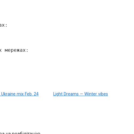
ах:
х мережах:
 Ukraine mix Feb. 24
Light Dreams — Winter vibes
а на реабілітацію