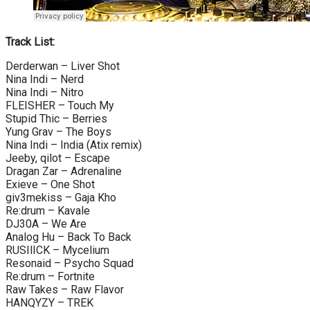
Track List:
Derderwan – Liver Shot
Nina Indi – Nerd
Nina Indi – Nitro
FLEISHER – Touch My
Stupid Thic – Berries
Yung Grav – The Boys
Nina Indi – India (Atix remix)
Jeeby, qilot – Escape
Dragan Zar – Adrenaline
Exieve – One Shot
giv3mekiss – Gaja Kho
Re:drum – Kavale
DJ30A – We Are
Analog Hu – Back To Back
RUSIlICK – Mycelium
Resonaid – Psycho Squad
Re:drum – Fortnite
Raw Takes – Raw Flavor
HANQYZY – TREK