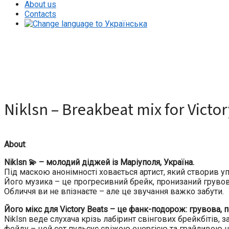
About us
Contacts
Niklsn – Breakbeat mix for Victory Beats
Niklsn – Breakbeat mix for Victo
About
:
Niklsn 💫 – молодий діджей із Маріуполя, Україна.
Під маскою анонімності ховається артист, який створив уп
Його музика – це прогресивний брейк, пронизаний грувов
Обличчя ви не впізнаєте – але це звучання важко забути.
Його мікс для Victory Beats – це фанк-подорож: грувова, 
Niklsn веде слухача крізь лабіринт свінгових брейкбітів,
фейду – цей сет пульсує свіжою енергією та грайливою н