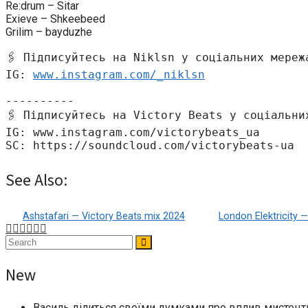
Re:drum – Sitar
Exieve – Shkeebeed
Grilim – bayduzhe
🖇 Підписуйтесь на Niklsn у соціальних мереж
IG: 
www.instagram.com/_niklsn
----------
🖇 Підписуйтесь на Victory Beats у соціальни
IG: www.instagram.com/victorybeats_ua
SC: https://soundcloud.com/victorybeats-ua
See Also:
Ashstafari — Victory Beats mix 2024
London Elektricity —
New
Василь ділиться своїми думками про вплив мистецтв