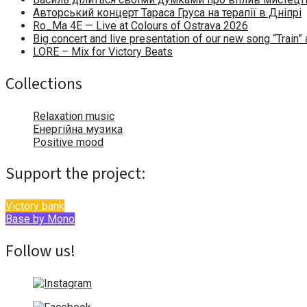
Авторський концерт Тараса Груса на терапії в Дніпрі
Ro_Ma 4E — Live at Colours of Ostrava 2026
Big concert and live presentation of our new song “Train
LORE – Mix for Victory Beats
Collections
Relaxation music
Енергійна музика
Positive mood
Support the project:
Victory bank
Base by Mono
Follow us!