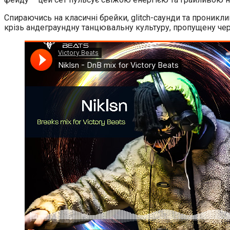
Спираючись на класичні брейки, glitch-саунди та проникли
крізь андеграундну танцювальну культуру, пропущену чере