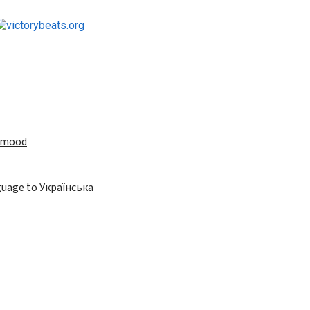
e mood