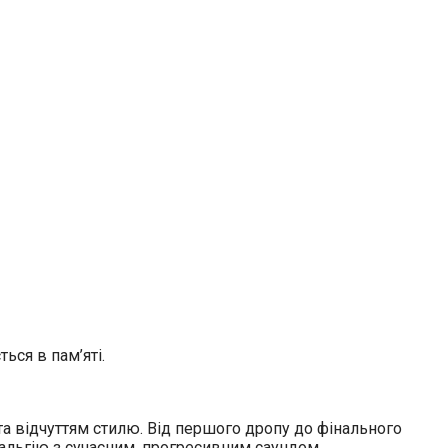
ься в пам’яті.
ю та відчуттям стилю. Від першого дропу до фінального
альгію з сучасним, прогресивним саундом.