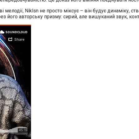
ві мелодії, Niklsn не просто міксує – він будує динаміку, 
з його авторську призму: сирий, але вишуканий звук, конт