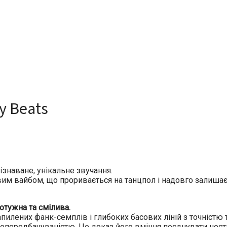
ry Beats
ізнаване, унікальне звучання.
им вайбом, що проривається на танцпол і надовго залишаєт
потужна та смілива.
 запилених фанк-семплів і глибоких басових ліній з точніст
епередбачуваністю. Це доказ його вміння поєднувати ност