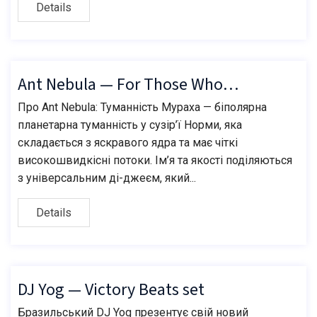
Details
Ant Nebula — For Those Who…
Про Ant Nebula: Туманність Мураха — біполярна
планетарна туманність у сузір’ї Норми, яка
складається з яскравого ядра та має чіткі
високошвидкісні потоки. Ім’я та якості поділяються
з універсальним ді-джеєм, який...
Details
DJ Yog — Victory Beats set
Бразильський DJ Yog презентує свій новий