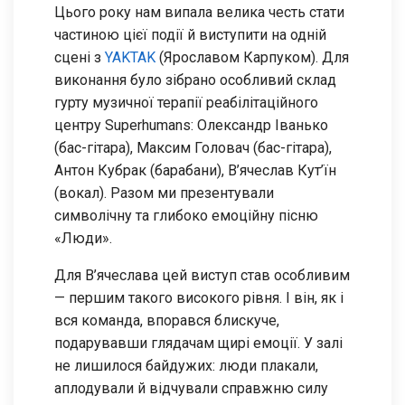
Цього року нам випала велика честь стати
частиною цієї події й виступити на одній
сцені з
YAKTAK
(Ярославом Карпуком). Для
виконання було зібрано особливий склад
гурту музичної терапії реабілітаційного
центру Superhumans: Олександр Іванько
(бас-гітара), Максим Головач (бас-гітара),
Антон Кубрак (барабани), В’ячеслав Кут’їн
(вокал). Разом ми презентували
символічну та глибоко емоційну пісню
«Люди».
Для В’ячеслава цей виступ став особливим
— першим такого високого рівня. І він, як і
вся команда, впорався блискуче,
подарувавши глядачам щирі емоції. У залі
не лишилося байдужих: люди плакали,
аплодували й відчували справжню силу