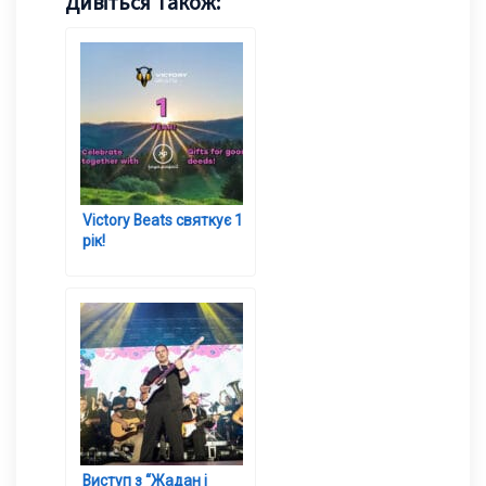
Дивіться Також:
Victory Beats святкує 1
рік!
Виступ з “Жадан і