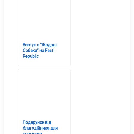
Виступ з “Жадан і
Собаки” на Fest
Republic
Подарунок від
благодійника для
програми