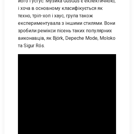
його Гусгус. Музика GusGus є еклектичною,
і хоча в основному класифікується як
техно, тріп-хоп і хаус, група також
експериментувала з іншими стилями. Вони
зробили ремікси пісень таких популярних
виконавців, як Björk, Depeche Mode, Moloko
та Sigur Rós.