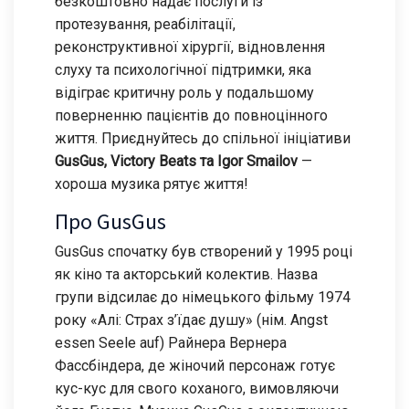
безкоштовно надає послуги із
протезування, реабілітації,
реконструктивної хірургії, відновлення
слуху та психологічної підтримки, яка
відіграє критичну роль у подальшому
поверненню пацієнтів до повноцінного
життя. Приєднуйтесь до спільної ініціативи
GusGus, Victory Beats та Igor Smailov
—
хороша музика рятує життя!
Про GusGus
GusGus спочатку був створений у 1995 році
як кіно та акторський колектив. Назва
групи відсилає до німецького фільму 1974
року «Алі: Страх з’їдає душу» (нім. Angst
essen Seele auf) Райнера Вернера
Фассбіндера, де жіночий персонаж готує
кус-кус для свого коханого, вимовляючи