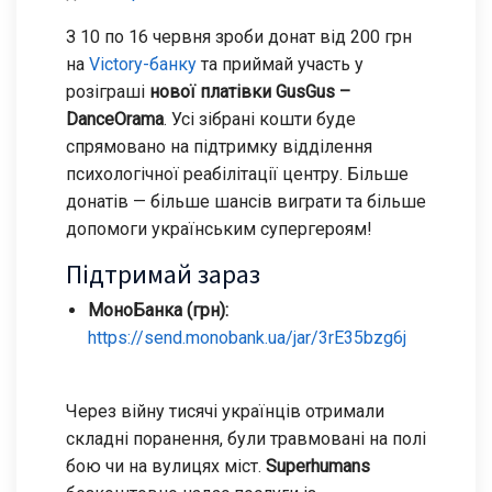
З 10 по 16 червня зроби донат від 200 грн
на
Victory-банку
та приймай участь у
розіграші
нової платівки GusGus –
DanceOrama
. Усі зібрані кошти буде
спрямовано на підтримку відділення
психологічної реабілітації центру. Більше
донатів — більше шансів виграти та більше
допомоги українським супергероям!
Підтримай зараз
МоноБанка (грн):
https://send.monobank.ua/jar/3rE35bzg6j
Через війну тисячі українців отримали
складні поранення, були травмовані на полі
бою чи на вулицях міст.
Superhumans