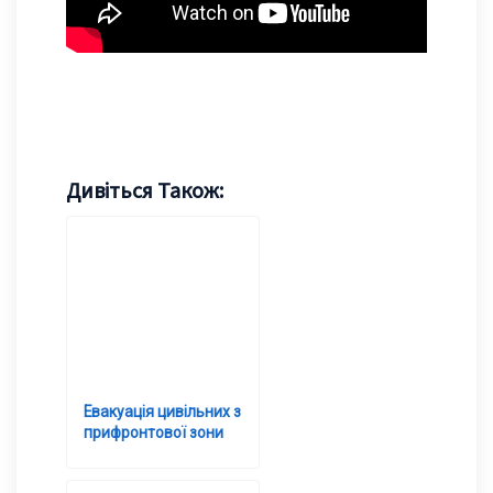
No Caption
No Caption
No Caption
No Caption
No Caption
No Caption
Дивіться Також:
Евакуація цивільних з
прифронтової зони