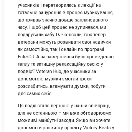
учасників і перетворилась з лекції на
тотальне занурення в процес музикування,
що тривав значно довше запланованого
часу. І щоб цей процес не зупинявся, ми
подарували хабу DJ-консоль, тож тепер
ветерани можуть розвивати свої навички
як самостійно, так і онлайн по програмі
EnterDJ. А на завершення було проведенно
теплу та затишну релаксаційну сесію у
подвір’ї Veteran Hub, де учасники за
допомогою музики змогли трохи
розслабитись, втамувати думки, побути
для самих себе.
Ця подія стало першою у нашій співпраці,
але не останньою – ми вже обговорюємо
можливі майбутні заходи. Якщо ви хочете
допомогти розвитку проекту Victory Beats у