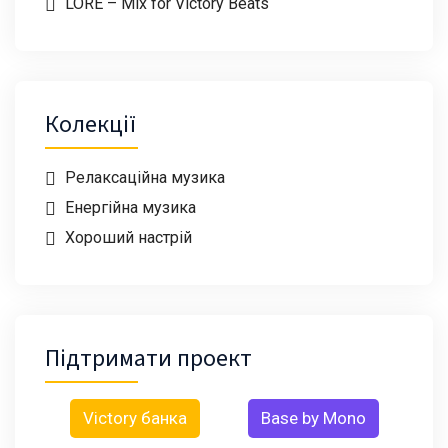
LORE – Mix for Victory Beats
Колекції
Релаксаційна музика
Енергійна музика
Хороший настрій
Підтримати проект
Victory банка
Base by Mono