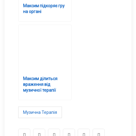
Максим підкоряє гру
на органі
Максим ділиться
враження від
музичної терапії
Музична Терапія