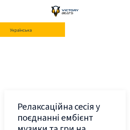
Українська
Релаксаційна Сесія У Поєднанні
Ембієнт Музики Та Гри На Класичних
Інструментах
Релаксаційна сесія у
поєднанні ембієнт
музики та гри на