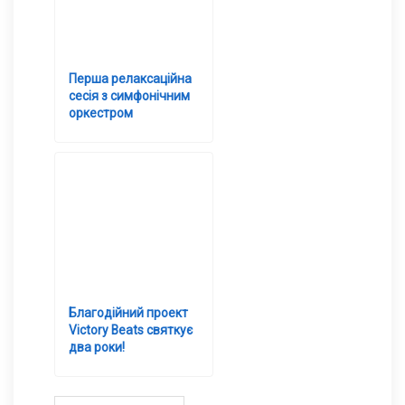
Перша релаксаційна
сесія з симфонічним
оркестром
Благодійний проект
Victory Beats святкує
два роки!