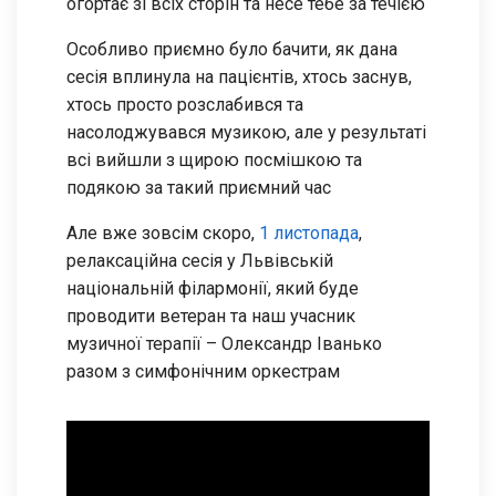
огортає зі всіх сторін та несе тебе за течією
Особливо приємно було бачити, як дана
сесія вплинула на пацієнтів, хтось заснув,
хтось просто розслабився та
насолоджувався музикою, але у результаті
всі вийшли з щирою посмішкою та
подякою за такий приємний час
Але вже зовсім скоро,
1 листопада
,
релаксаційна сесія у Львівській
національній філармонії, який буде
проводити ветеран та наш учасник
музичної терапії – Олександр Іванько
разом з симфонічним оркестрам