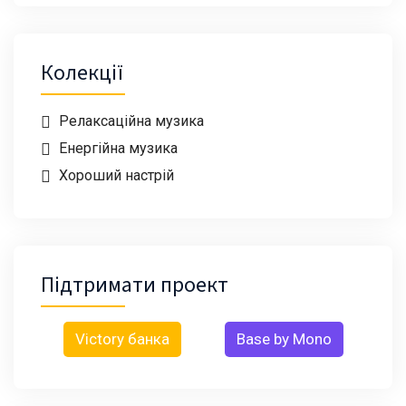
Колекції
Релаксаційна музика
Енергійна музика
Хороший настрій
Підтримати проект
Victory банка
Base by Mono