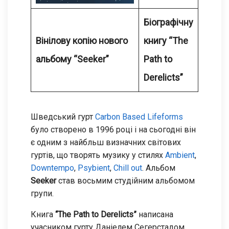
Біографічну
Вінілову копію нового
книгу “The
альбому “Seeker”
Path to
Derelicts”
Шведський гурт
Carbon Based Lifeforms
було створено в 1996 році і на сьогодні він
є одним з найбльш визначних світових
гуртів, що творять музику у стилях
Ambient
,
Downtempo
,
Psybient
,
Chill out
. Альбом
Seeker
став восьмим студійним альбомом
групи.
Книга
“The Path to Derelicts”
написана
учасником гурту Даніелем Сегерстадом