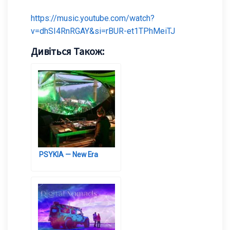
https://music.youtube.com/watch?
v=dhSI4RnRGAY&si=rBUR-et1TPhMeiTJ
Дивіться Також:
PSYKIA — New Era