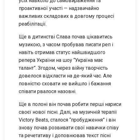
усіх навколо до самовираження та
проактивної участі — надзвичайно
важливих складових в довгому процесі
реабілітації.
Ще в дитинстві Слава почав цікавитись
музикою, з часом пробував писати реп і
навіть отримав статус найшвидшого
репера України на шоу “Україна має
талант”. Згодом, через війну творчість
довелося відкласти на де-який час. Але
повністю сховати не вийшло і бажання
співати рвалося назовні.
Ще в полоні він почав робити перші нариси
своєї нової пісні. Далі, на музичній терапії
Victory Beats, сталося “пробудження” і він
знову почав розвивати свої навички співу
та речетативу і доповнював текст пісні