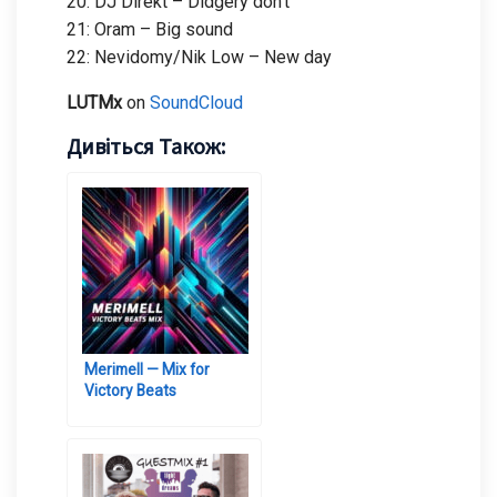
20: DJ Direkt – Didgery don’t
21: Oram – Big sound
22: Nevidomy/Nik Low – New day
LUTMx
on
SoundCloud
Дивіться Також:
Merimell — Mix for
Victory Beats