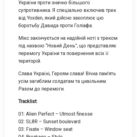
України проти значно більшого
супротивника. Я спеціально включив трек
від Yoxden, який дійсно захоплює цю
боротьбу Давида проти Голіафа.
Мікс закінчується на надійній ноті з треком
під назвою “Новий День”, що представляє
перемогу України та повернення всіх її
територій.
Слава Україні, Героям слава! Вічна пам’ять
усім загиблим солдатам та цивільним.
Разом до перемоги.
Tracklist:
01: Alien Perfect – Utmost finesse
02: SL8R – Sunset boulevard
03: Fixate – Window seat
04: Breakage – Style