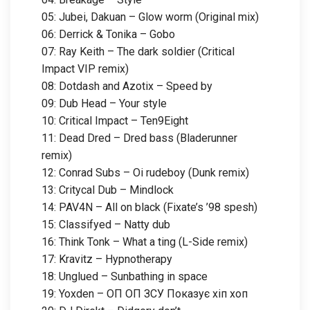
05: Jubei, Dakuan – Glow worm (Original mix)
06: Derrick & Tonika – Gobo
07: Ray Keith – The dark soldier (Critical
Impact VIP remix)
08: Dotdash and Azotix – Speed by
09: Dub Head – Your style
10: Critical Impact – Ten9Eight
11: Dead Dred – Dred bass (Bladerunner
remix)
12: Conrad Subs – Oi rudeboy (Dunk remix)
13: Critycal Dub – Mindlock
14: PAV4N – All on black (Fixate’s ’98 spesh)
15: Classifyed – Natty dub
16: Think Tonk – What a ting (L-Side remix)
17: Kravitz – Hypnotherapy
18: Unglued – Sunbathing in space
19: Yoxden – ОП ОП ЗСУ Показує хіп хоп