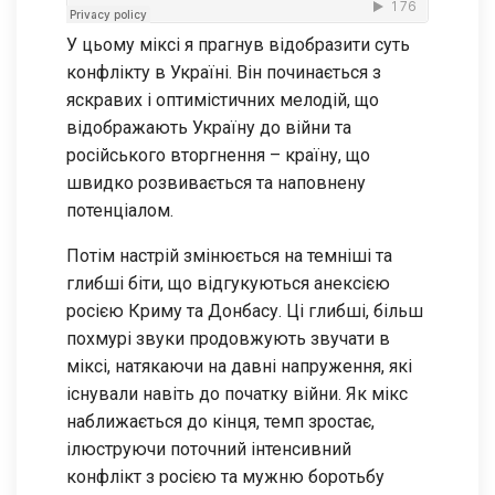
У цьому міксі я прагнув відобразити суть
конфлікту в Україні. Він починається з
яскравих і оптимістичних мелодій, що
відображають Україну до війни та
російського вторгнення – країну, що
швидко розвивається та наповнену
потенціалом.
Потім настрій змінюється на темніші та
глибші біти, що відгукуються анексією
росією Криму та Донбасу. Ці глибші, більш
похмурі звуки продовжують звучати в
міксі, натякаючи на давні напруження, які
існували навіть до початку війни. Як мікс
наближається до кінця, темп зростає,
ілюструючи поточний інтенсивний
конфлікт з росією та мужню боротьбу