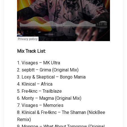
Mix Track List:
1. Visages – MK Ultra
2. sepbtt – Grima (Original Mix)
3. Loxy & Skeptical – Bongo Mania
4. Klinical – Africa
5. Fre4knc – Trailblaze
6. Monty – Magma (Original Mix)
7. Visages – Memories
8. Klinical & Fre4knc – The Shaman (NickBee
Remix)
9. Monrroe – What About Tomorrow (Original