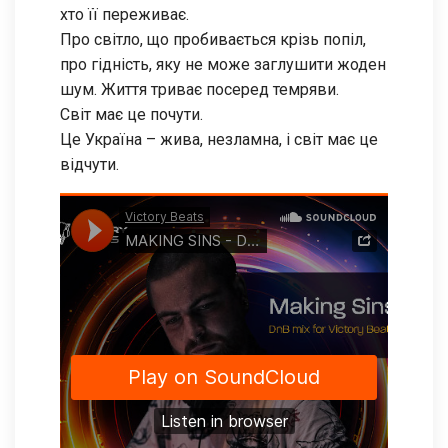
хто її переживає.
Про світло, що пробивається крізь попіл,
про гідність, яку не може заглушити жоден
шум. Життя триває посеред темряви.
Світ має це почути.
Це Україна – жива, незламна, і світ має це
відчути.