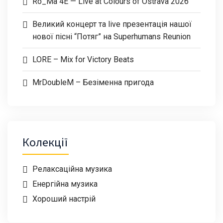
Ro_Ma 4E — Live at Colours of Ostrava 2026
Великий концерт та live презентація нашої
нової пісні “Потяг” на Superhumans Reunion
LORE – Mix for Victory Beats
MrDoubleM – Безіменна пригода
Колекції
Релаксаційна музика
Енергійна музика
Хороший настрій