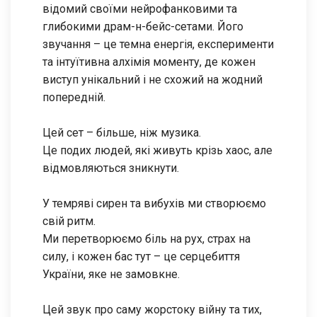
відомий своїми нейрофанковими та
глибокими драм-н-бейс-сетами. Його
звучання – це темна енергія, експерименти
та інтуїтивна алхімія моменту, де кожен
виступ унікальний і не схожий на жодний
попередній.
Цей сет – більше, ніж музика.
Це подих людей, які живуть крізь хаос, але
відмовляються зникнути.
У темряві сирен та вибухів ми створюємо
свій ритм.
Ми перетворюємо біль на рух, страх на
силу, і кожен бас тут – це серцебиття
України, яке не замовкне.
Цей звук про саму жорстоку війну та тих,