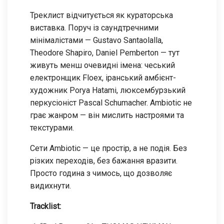
Треклист відчитується як кураторська
виставка. Поруч із саундтречними
мінімалістами — Gustavo Santaolalla,
Theodore Shapiro, Daniel Pemberton — тут
живуть менш очевидні імена: чеський
електронщик Floex, іранський амбієнт-
художник Porya Hatami, люксембурзький
перкусіоніст Pascal Schumacher. Ambiotic не
грає жанром — він мислить настроями та
текстурами.
Сети Ambiotic — це простір, а не подія. Без
різких переходів, без бажання вразити.
Просто година з чимось, що дозволяє
видихнути.
Tracklist: