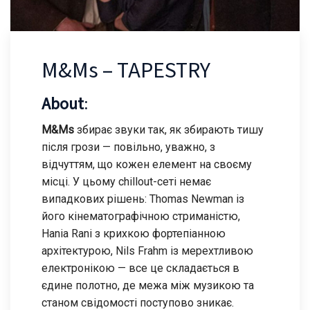
M&Ms – TAPESTRY
About
:
M&Ms
збирає звуки так, як збирають тишу
після грози — повільно, уважно, з
відчуттям, що кожен елемент на своєму
місці. У цьому chillout-сеті немає
випадкових рішень: Thomas Newman із
його кінематографічною стриманістю,
Hania Rani з крихкою фортепіанною
архітектурою, Nils Frahm із мерехтливою
електронікою — все це складається в
єдине полотно, де межа між музикою та
станом свідомості поступово зникає.