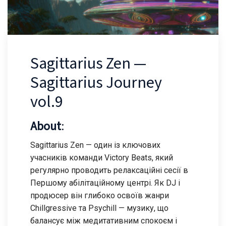
Sagittarius Zen —
Sagittarius Journey
vol.9
About
:
Sagittarius Zen — один із ключових
учасників команди Victory Beats, який
регулярно проводить релаксаційні сесії в
Першому абілітаційному центрі. Як DJ і
продюсер він глибоко освоїв жанри
Chillgressive та Psychill — музику, що
балансує між медитативним спокоєм і