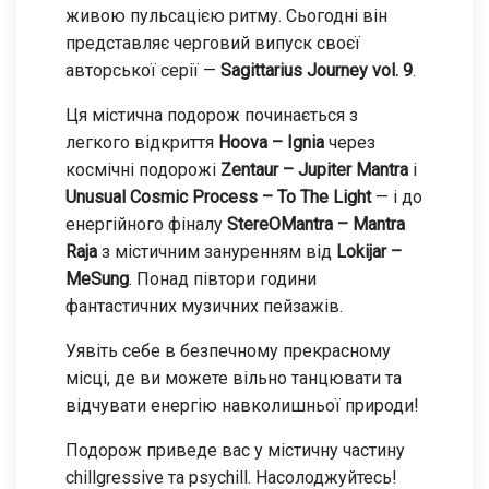
живою пульсацією ритму. Сьогодні він
представляє черговий випуск своєї
авторської серії —
Sagittarius Journey vol. 9
.
Ця містична подорож починається з
легкого відкриття
Hoova – Ignia
через
космічні подорожі
Zentaur – Jupiter Mantra
і
Unusual Cosmic Process – To The Light
— і до
енергійного фіналу
StereOMantra – Mantra
Raja
з містичним зануренням від
Lokijar –
MeSung
. Понад півтори години
фантастичних музичних пейзажів.
Уявіть себе в безпечному прекрасному
місці, де ви можете вільно танцювати та
відчувати енергію навколишньої природи!
Подорож приведе вас у містичну частину
chillgressive та psychill. Насолоджуйтесь!