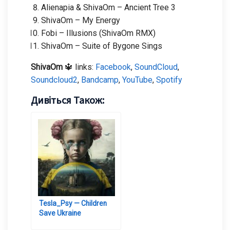
Alienapia & ShivaOm – Ancient Tree 3
ShivaOm – My Energy
Fobi – Illusions (ShivaOm RMX)
ShivaOm – Suite of Bygone Sings
ShivaOm
🔱 links:
Facebook
,
SoundCloud
,
Soundcloud2
,
Bandcamp
,
YouTube
,
Spotify
Дивіться Також:
Tesla_Psy — Children
Save Ukraine