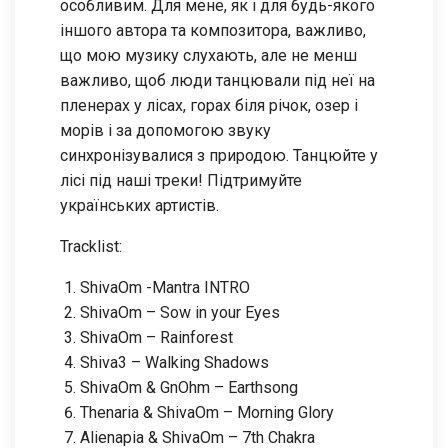
особливим. Для мене, як і для будь-якого
іншого автора та композитора, важливо,
що мою музику слухають, але не менш
важливо, щоб люди танцювали під неї на
пленерах у лісах, горах біля річок, озер і
морів і за допомогою звуку
синхронізувалися з природою. Танцюйте у
лісі під наші треки! Підтримуйте
українських артистів.
Tracklist:
ShivaOm -Mantra INTRO
ShivaOm – Sow in your Eyes
ShivaOm – Rainforest
Shiva3 – Walking Shadows
ShivaOm & GnOhm – Earthsong
Thenaria & ShivaOm – Morning Glory
Alienapia & ShivaOm – 7th Chakra