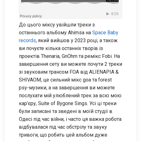
До цього міксу увійшли треки з
останнього альбому Ahimsa на
Space Baby
records
, який вийшов у 2023 році, а також
ви почуєте кілька останніх творів із
проектів Thenaria, GnOhm та ремікс Fobi. На
завершення сету ви можете почути 2 треки
зі звуковим трансом FOA від ALIENAPIA &
SHIVAOM, це сильний мікс goa та forest
psy-музики, а на завершення ви можете
послухати мій улюблений трек за всю мою
кар’єру, Suite of Bygone Sings. Усі ці треки
були записані та зведені в моїй студії в
Одесі під час війни, і часто ця важка робота
відбувалася під час обстрілу та звуку
тривоги, що робить цей альбом дуже