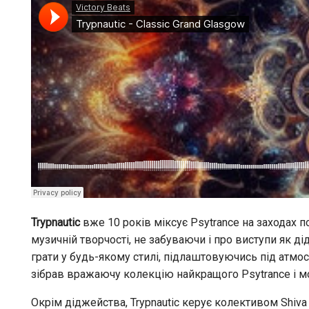
Trypnautic
вже 10 років міксує Psytrance на заходах по
музичній творчості, не забуваючи і про виступи як ді
грати у будь-якому стилі, підлаштовуючись під атмосф
зібрав вражаючу колекцію найкращого Psytrance і мо
Окрім діджейства, Trypnautic керує колективом Shiva 