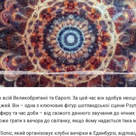
 всій Великобританії та Європі. За цей час він здобув неоцін
джей. Він – одна з ключових фігур шотландської сцени Psytr
еру та час доби – від свіжого денного звучання до нічних г
же грати з вечора до світанку, якщо йому надасться така 
Sonic, який організовує клубні вечірки в Единбурзі, відпов