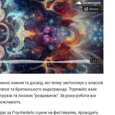
енні знання та досвід, які тепер застосовує у власній
ance та британського андеграунду. Trypnautic вміє
рувів та лісових “розривачів”. За роки роботи він
можливість.
ідає за Psychedelic сцени на фестивалях, проводить