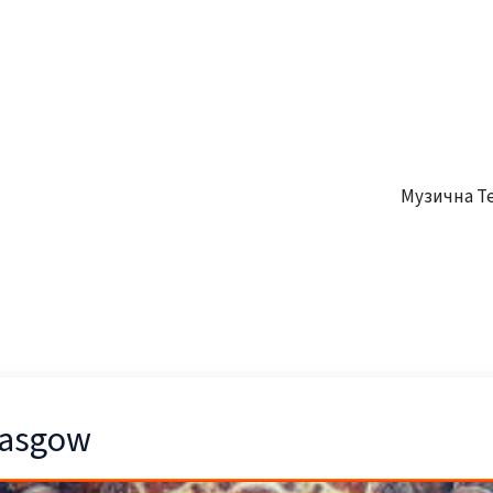
Музична Т
lasgow