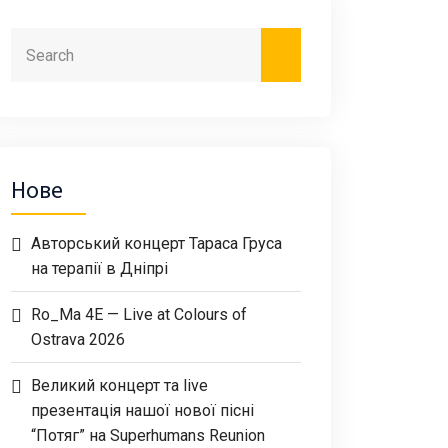
Нове
Авторський концерт Тараса Груса
на терапії в Дніпрі
Ro_Ma 4E — Live at Colours of
Ostrava 2026
Великий концерт та live
презентація нашої нової пісні
“Потяг” на Superhumans Reunion