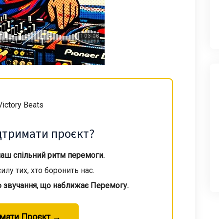
дтримати проєкт?
 наш спільний ритм перемоги.
илу тих, хто боронить нас.
ю звучання, що наближає Перемогу.
имати Проєкт →