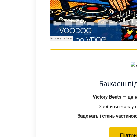
Бажаєш пі
Victory Beats — це
Зроби внесок у с
Задонать і стань частино
Підтр