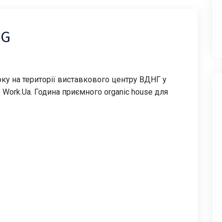
NG
оку на території виставкового центру ВДНГ у
 Work.Ua. Година приємного organic house для