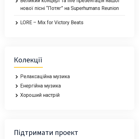
Великий концерт та live презентація нашої
нової пісні “Потяг” на Superhumans Reunion
LORE – Mix for Victory Beats
Колекції
Релаксаційна музика
Енергійна музика
Хороший настрій
Підтримати проект