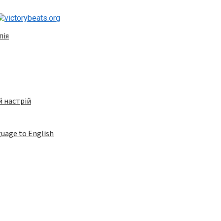
пія
 настрій