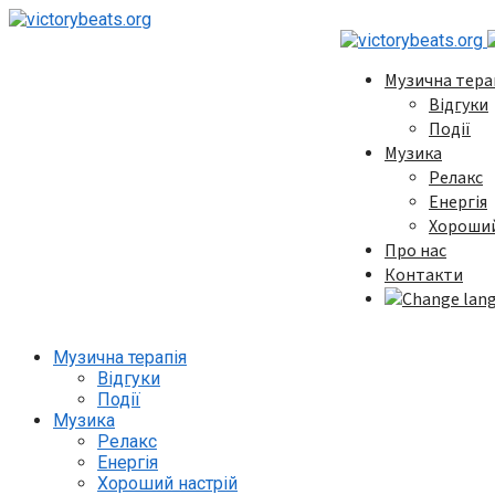
Музична тера
Відгуки
Події
Музика
Релакс
Енергія
Хороший
Про нас
Контакти
Музична терапія
Відгуки
Події
Музика
Релакс
Енергія
Хороший настрій