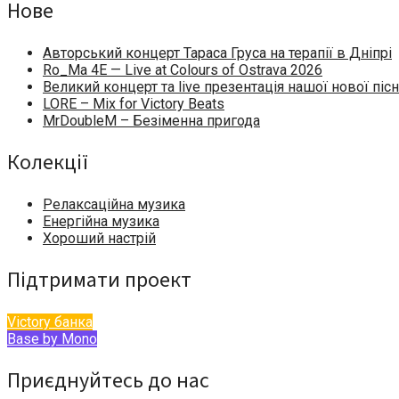
Нове
Авторський концерт Тараса Груса на терапії в Дніпрі
Ro_Ma 4E — Live at Colours of Ostrava 2026
Великий концерт та live презентація нашої нової пісн
LORE – Mix for Victory Beats
MrDoubleM – Безіменна пригода
Колекції
Релаксаційна музика
Енергійна музика
Хороший настрій
Підтримати проект
Victory банка
Base by Mono
Приєднуйтесь до нас