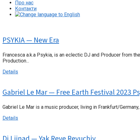
Про нас
Контакти
PSYKIA — New Era
Francesca a.k.a Psykia, is an eclectic DJ and Producer from t
Production...
Details
Gabriel Le Mar — Free Earth Festival 2023 P
Gabriel Le Mar is a music producer, living in Frankfurt/Germa
Details
Dj Liinad — Yak Reve Revuchiy