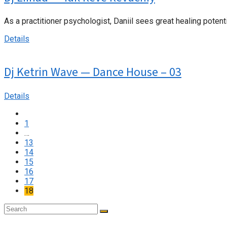
As a practitioner psychologist, Daniil sees great healing poten
Details
Dj Ketrin Wave — Dance House – 03
Details
1
…
13
14
15
16
17
18