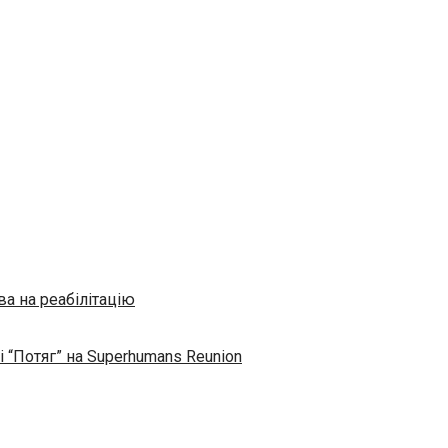
а на реабілітацію
і “Потяг” на Superhumans Reunion