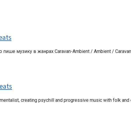
eats
о пише музику в жанрах Caravan-Ambient / Ambient / Caravan-D
Beats
umentalist, creating psychill and progressive music with folk an