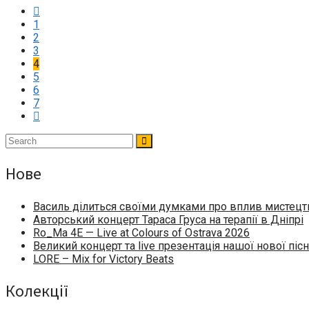
1
2
3
4
5
6
7
Нове
Василь ділиться своїми думками про вплив мистецтв
Авторський концерт Тараса Груса на терапії в Дніпрі
Ro_Ma 4E — Live at Colours of Ostrava 2026
Великий концерт та live презентація нашої нової пісн
LORE – Mix for Victory Beats
Колекції