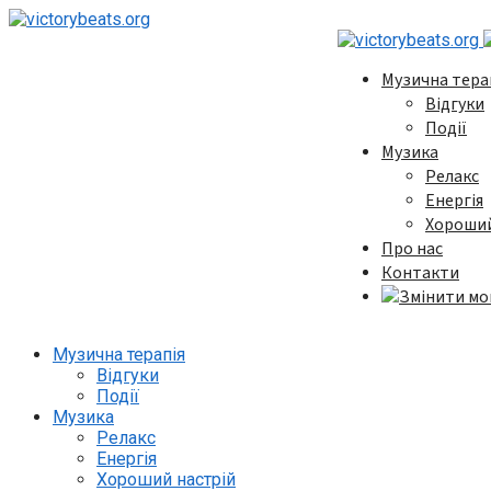
Музична тера
Відгуки
Події
Музика
Релакс
Енергія
Хороший
Про нас
Контакти
Музична терапія
Відгуки
Події
Музика
Релакс
Енергія
Хороший настрій