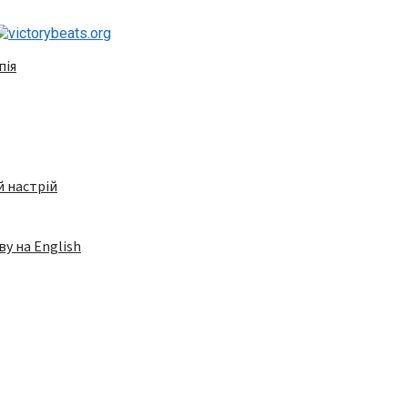
пія
 настрій