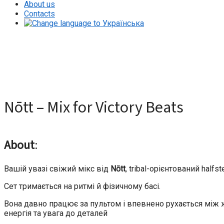
About us
Contacts
Nōtt – Mix for Victory Beats
Nōtt – Mix for Victory Beats
About
:
Вашій увазі свіжий мікс від
Nōtt
, tribal-орієнтований half
Сет тримається на ритмі й фізичному басі.
Вона давно працює за пультом і впевнено рухається між ж
енергія та увага до деталей