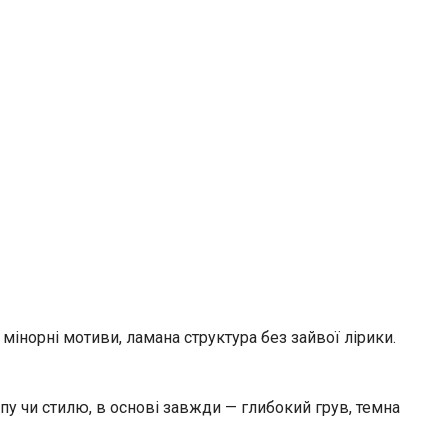
я, мінорні мотиви, ламана структура без зайвої лірики.
пу чи стилю, в основі завжди — глибокий грув, темна