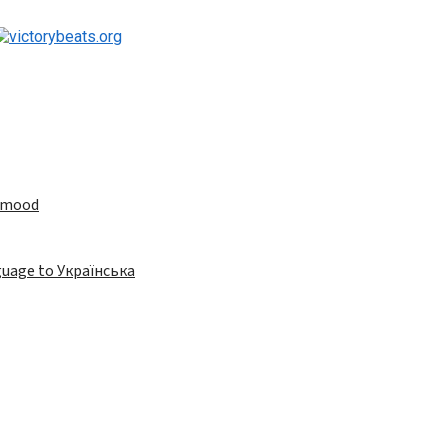
e mood