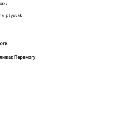
жах:
na-plyuvak
оги.
ближає Перемогу.