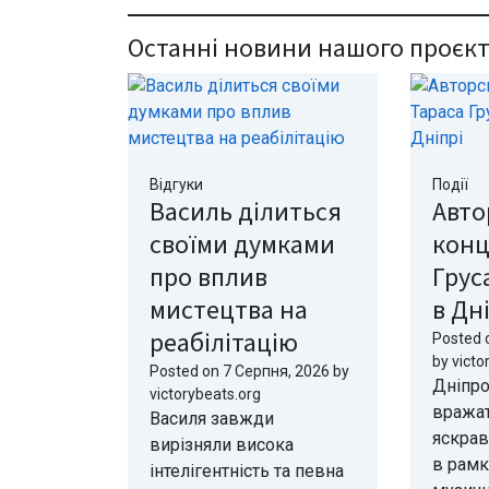
Останні новини нашого проєкт
Відгуки
Події
Василь ділиться
Авто
своїми думками
конц
про вплив
Грус
мистецтва на
в Дн
реабілітацію
Posted 
by
victo
Posted on
7 Серпня, 2026
by
Дніпро
victorybeats.org
вражат
Василя завжди
яскра
вирізняли висока
в рамк
інтелігентність та певна