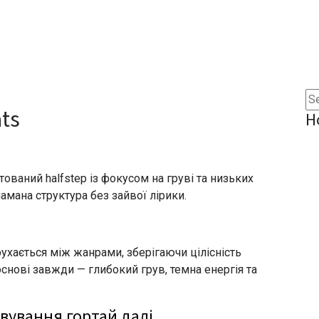
ats
Н
єнтований halfstep із фокусом на груві та низьких
ламана структура без зайвої лірики.
ухається між жанрами, зберігаючи цілісність
основі завжди — глибокий грув, темна енергія та
вування гортай далі