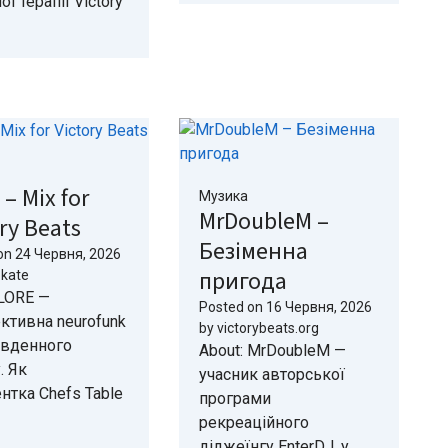
ї терапії Victory
– Mix for
Музика
MrDoubleM –
ry Beats
Безіменна
on
24 Червня, 2026
пригода
okate
 LORE —
Posted on
16 Червня, 2026
ктивна neurofunk
by
victorybeats.org
івденного
About: MrDoubleM —
. Як
учасник авторської
нтка Chefs Table
програми
рекреаційного
діджеїнгу EnterDJ, у