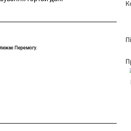
К
П
ближає Перемогу.
П