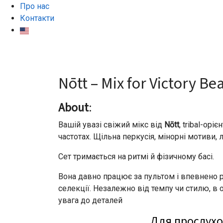
Про нас
Контакти
Nōtt – Mix for Victory Beats
Nōtt – Mix for Victory Be
About
:
Вашій увазі свіжий мікс від
Nōtt
, tribal-орі
частотах. Щільна перкусія, мінорні мотиви, 
Сет тримається на ритмі й фізичному басі.
Вона давно працює за пультом і впевнено р
селекції. Незалежно від темпу чи стилю, в 
увага до деталей
Для прослухо