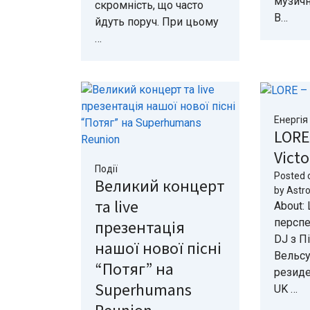
музично
скромність, що часто
B…
йдуть поруч. При цьому
…
Енергія
LORE 
Victo
Події
Posted 
Великий концерт
by
Astr
та live
About:
перспе
презентація
DJ з П
нашої нової пісні
Вельсу
“Потяг” на
резиде
Superhumans
UK …