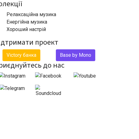
олекції
Релаксаційна музика
Енергійна музика
Хороший настрій
ідтримати проект
Victory банка
Base by Mono
риєднуйтесь до нас