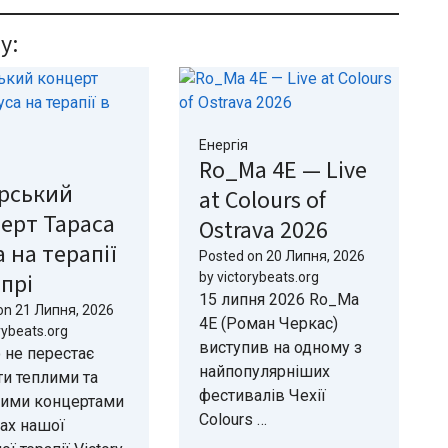
у:
Енергія
Ro_Ma 4E — Live
рський
at Colours of
ерт Тараса
Ostrava 2026
а на терапії
Posted on
20 Липня, 2026
іпрі
by
victorybeats.org
15 липня 2026 Ro_Ma
on
21 Липня, 2026
4E (Роман Черкас)
rybeats.org
виступив на одному з
 не перестає
найпопулярніших
и теплими та
фестивалів Чехії
вими концертами
Colours …
ах нашої