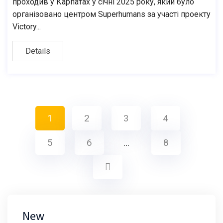
проходив у Карпатах у січні 2025 року, який було
організовано центром Superhumans за участі проекту
Victory...
Details
1
2
3
4
5
6
…
8
New