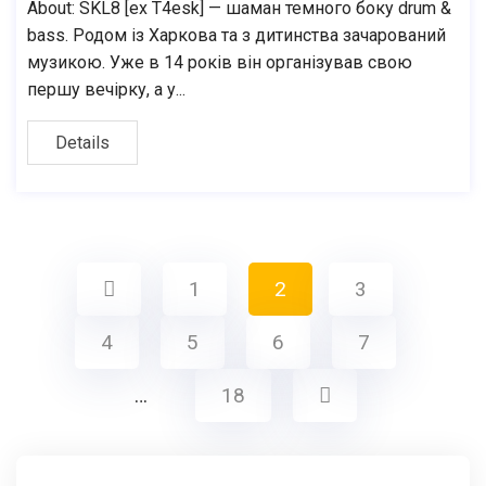
About: SKL8 [ex T4esk] — шаман темного боку drum &
bass. Родом із Харкова та з дитинства зачарований
музикою. Уже в 14 років він організував свою
першу вечірку, а у...
Details
1
2
3
4
5
6
7
…
18