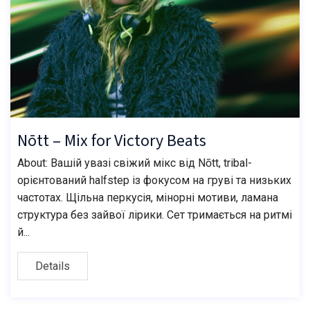
Nōtt – Mix for Victory Beats
About: Вашій увазі свіжий мікс від Nōtt, tribal-
орієнтований halfstep із фокусом на груві та низьких
частотах. Щільна перкусія, мінорні мотиви, ламана
структура без зайвої лірики. Сет тримається на ритмі
й...
Details