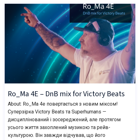
Ro_Ma 4E – DnB mix for Victory Beats
About: Ro_Ma 4e повертається з новим міксом!
Суперзірка Victory Beats та Superhumans —
дисциплінований і зосереджений, але протягом
усього життя захоплений музикою та рейв-
культурою. Він завжди відчував, що його