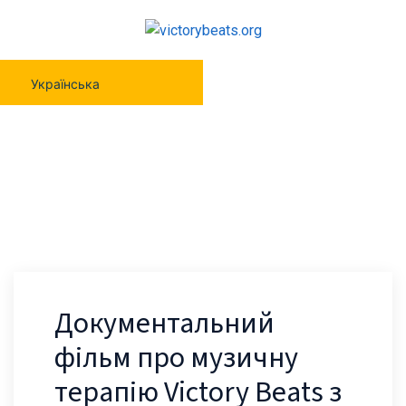
Українська
Документальний Фільм Про Музичну
Терапію Victory Beats З Циклу
“Незламні Митці”
Документальний
фільм про музичну
терапію Victory Beats з