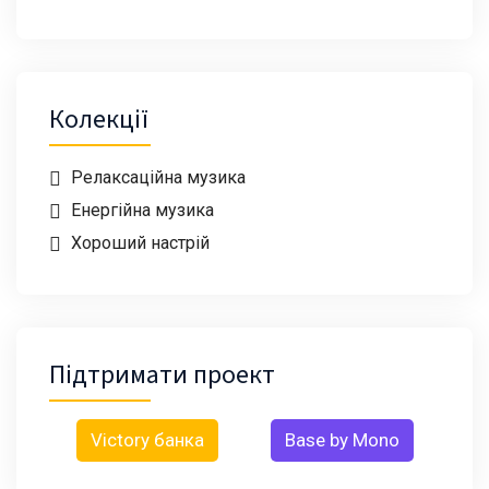
Колекції
Релаксаційна музика
Енергійна музика
Хороший настрій
Підтримати проект
Victory банка
Base by Mono