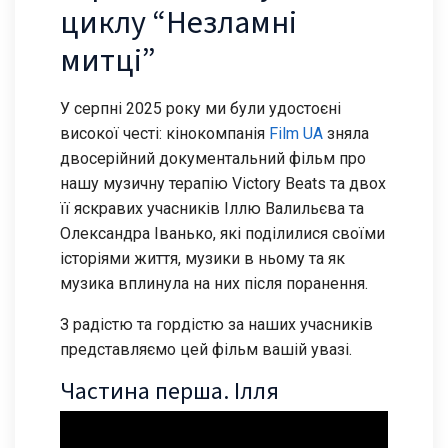
циклу “Незламні
митці”
У серпні 2025 року ми були удостоєні
високої честі: кінокомпанія
Film UA
зняла
двосерійний документальний фільм про
нашу музичну терапію Victory Beats та двох
її яскравих учасників Іллю Валильєва та
Олександра Іванько, які поділилися своїми
історіями життя, музики в ньому та як
музика вплинула на них після поранення.
З радістю та гордістю за наших учасників
представляємо цей фільм вашій увазі.
Частина перша. Ілля