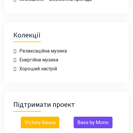
Колекції
Релаксаційна музика
Енергійна музика
Хороший настрій
Підтримати проект
Victory банка
Base by Mono