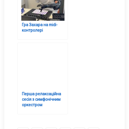
Гра Захара на midi-
контролері
Перша релаксаційна
сесія з симфонічним
оркестром