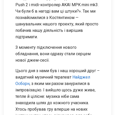
Push 2 і midi-контролер AKAI MPK mini mk3.
Чи були б в нагоді вам ці штуки?». Так ми
познайомилися з Костянтином —
шанувальник нашого проекту, який просто
побачив нашу діяльність і вирішив
підтримати.
З моменту підключення нового
обладнання, вони одразу стали серцем
нової джем-сесії.
Цього дня з нами був і наш хороший друг –
видатний музичний терапевт
Найджел
Осборн
, з яким ми разом занурилися в
імпровізацію. І вийшло щось дуже живе,
тепле й цілісне: музика ніби сама
знаходила шлях до кожного учасника.
Хтось пробував гру вперше на нових