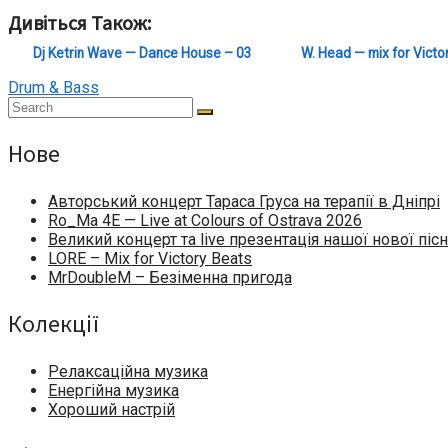
Дивіться Також:
Dj Ketrin Wave — Dance House – 03
W. Head — mix for Victo
Drum & Bass
Нове
Авторський концерт Тараса Груса на терапії в Дніпрі
Ro_Ma 4E — Live at Colours of Ostrava 2026
Великий концерт та live презентація нашої нової пісн
LORE – Mix for Victory Beats
MrDoubleM – Безіменна пригода
Колекції
Релаксаційна музика
Енергійна музика
Хороший настрій