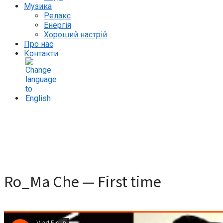
Музика
Релакс
Енергія
Хороший настрій
Про нас
Контакти
Ro_Ma Che — First time
Ro_Ma Che — First time