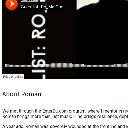
About Roman
We met through the EnterDJ.com program, where I mentor in
re
Roman brings more than just music — he brings resilience, depth,
A year ago, Roman was severely wounded at the frontline and lo