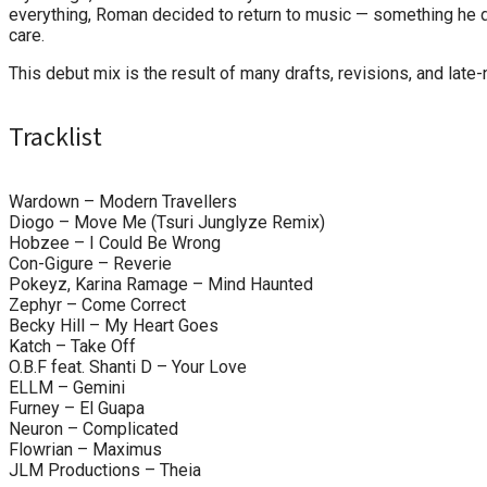
everything, Roman decided to return to music — something he da
care.
This debut mix is the result of many drafts, revisions, and late
Tracklist
Wardown – Modern Travellers
Diogo – Move Me (Tsuri Junglyze Remix)
Hobzee – I Could Be Wrong
Con-Gigure – Reverie
Pokeyz, Karina Ramage – Mind Haunted
Zephyr – Come Correct
Becky Hill – My Heart Goes
Katch – Take Off
O.B.F feat. Shanti D – Your Love
ELLM – Gemini
Furney – El Guapa
Neuron – Complicated
Flowrian – Maximus
JLM Productions – Theia