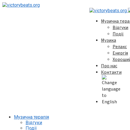
Музична тера
Відгуки
Події
Музика
Релакс
Енергія
Хороший
Про нас
Контакти
Музична терапія
Відгуки
Події