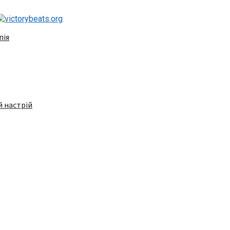
пія
 настрій