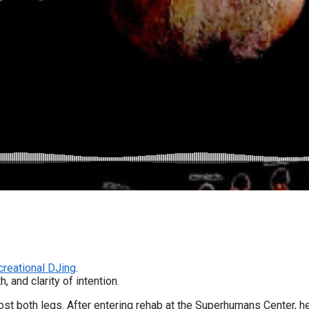
creational DJing
.
 and clarity of intention.
st both legs. After entering rehab at the Superhumans Center, he