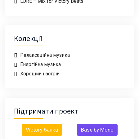
LORE – Mix for Victory Beats
Колекції
Релаксаційна музика
Енергійна музика
Хороший настрій
Підтримати проект
Victory банка
Base by Mono