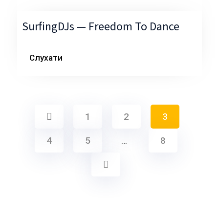
SurfingDJs — Freedom To Dance
Слухати
1
2
3
4
5
…
8