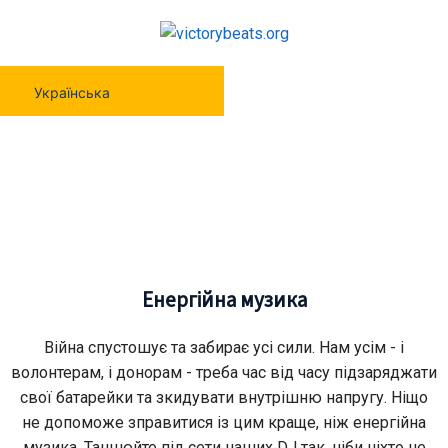
Українська
Енергійна Музика
Енергійна музика
Війна спустошує та забирає усі сили. Нам усім - і
волонтерам, і донорам - треба час від часу підзаряджати
свої батарейки та зкидувати внутрішню напругу. Ніщо
не допоможе зправитися із цим краще, ніж енергійна
музика. Танцюйте під сети наших DJ так, ніби ніхто не