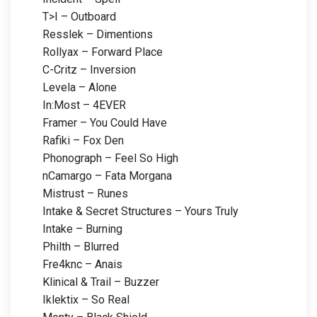
T>I – Outboard
Resslek – Dimentions
Rollyax – Forward Place
C-Critz – Inversion
Levela – Alone
In:Most – 4EVER
Framer – You Could Have
Rafiki – Fox Den
Phonograph – Feel So High
nCamargo – Fata Morgana
Mistrust – Runes
Intake & Secret Structures – Yours Truly
Intake – Burning
Philth – Blurred
Fre4knc – Anais
Klinical & Trail – Buzzer
Iklektix – So Real