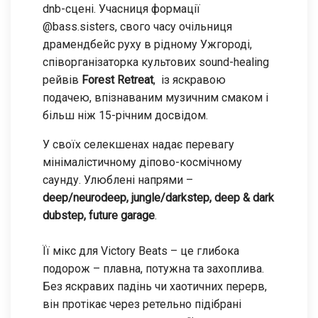
dnb-сцені. Учасниця формації
@bass.sisters, свого часу очільниця
драмендбейс руху в рідному Ужгороді,
співорганізаторка культових sound-healing
рейвів
Forest Retreat
, із яскравою
подачею, впізнаваним музичним смаком і
більш ніж 15-річним досвідом.
У своїх селекшенах надає перевагу
мінімалістичному діпово-космічному
саунду. Улюблені напрями –
deep/neurodeep, jungle/darkstep, deep & dark
dubstep, future garage
.
Її мікс для Victory Beats – це глибока
подорож – плавна, потужна та захоплива.
Без яскравих падінь чи хаотичних перерв,
він протікає через ретельно підібрані