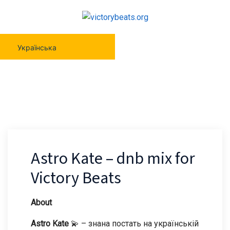
Українська
Astro Kate – Dnb Mix For Victory Beats
Astro Kate – dnb mix for
Victory Beats
About
Astro Kate
💫 – знана постать на українській