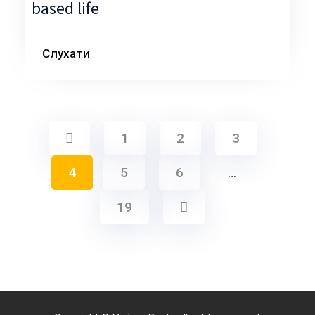
based life
Слухати
1
2
3
4
5
6
…
19