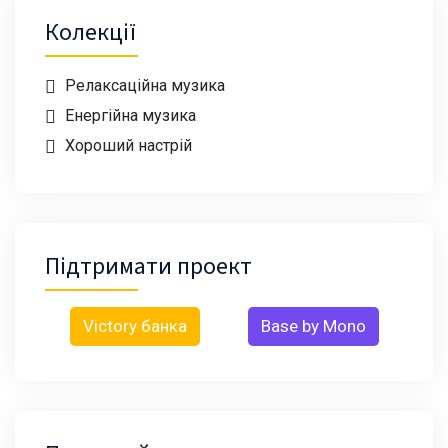
Колекції
Релаксаційна музика
Енергійна музика
Хороший настрій
Підтримати проект
Victory банка
Base by Mono