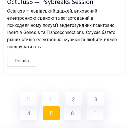
OctulusS — Psybreaks Session
Octuluss — львівський діджей, вихований
електронною сценою та загартований в
психоделічному полум’ї андеграундних псайтранс
івентів Genesis та Tranceconnections. Слухає багато
різних стилів електронної музики та любить вдало
поєднувати їх в...
Details
1
2
3
4
5
6