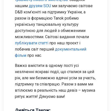
нашим
друзям SOU
ми залучаємо світове
D&B ком’юніті на підтримку України, а
разом із формацією Tanok робимо
українську танцювальну культуру
доступною для людей з обмеженими
можливостями. Світові видання почали
публікувати статті
про наш проєкт і
побачив світ перший
документальний
фільм
про нас.
Важко вмістити в одному пості усі
незліченні яскраві події, що сталися за цей
рік, але ми безмежно вдячні усім за участь,
підтримку та співпрацю. Разом з вами ми
втілюємо в реальність наш девіз – музика
рятує життя! Дякуємо вам!
Дивіться Також: