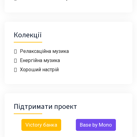
Колекції
Релаксаційна музика
Енергійна музика
Хороший настрій
Підтримати проект
Victory банка
Base by Mono