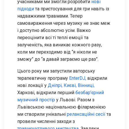
учасниками ми змогли розробити
нові
підходи
та пристосування для гри навіть із
надважкими травмами. Тепер
самовираження через музику не знає меж
і доступно абсолютно усім. Важко
переоцінити всі ті теплі емоції та
залученість, яка виникає кожного разу,
коли ми переходимо від “я ніколи не
зможу” до “а давай заграємо ще раз”.
Цього року ми запустили авторську
терапевтичну програму
EnterDJ,
відкрили
нові локації у
Дніпрі,
Києві,
Вінниці,
Харкові, відкрили перший
безбар’єрний
музичний простір
у Львові. Разом з
Львівською національною філармонією
ми створили унікальні
релаксаційні сесії
та
провели численні заходи з
травмочутливого мистецтва.
Завдяки