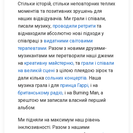
Стільки історій, стільки неповторних теплих
моментів та позитивних зрушень для
наших відвідувачів. Ми грали і співали,
писали музику,
проводили ретрити
та
віднаходили абсолютно нові підходи у
співпраці з
видатними світовими
терапевтами.
Разом з новими друзями-
музикантами ми перетворили наші джеми
на
креативну майстерню,
та
грали і співали
на великій сцені
з цілою плеядою зірок та
дали кілька
сольних концертів.
Наша
музика грала і для
принца Гаррі,
і на
британському радіо,
і на Burning Man, а
зрештою ми записали власний перший
альбом.
Ми підняли на максимум наш рівень
інклюзивності. Разом з нашими