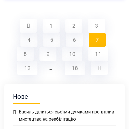
1
2
3
4
5
6
7
8
9
10
11
12
…
18
Нове
Василь ділиться своїми думками про вплив
мистецтва на реабілітацію